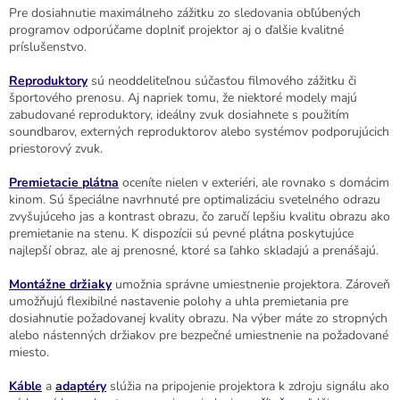
Pre dosiahnutie maximálneho zážitku zo sledovania obľúbených
programov odporúčame doplniť projektor aj o ďalšie kvalitné
príslušenstvo.
Reproduktory
sú neoddeliteľnou súčasťou filmového zážitku či
športového prenosu. Aj napriek tomu, že niektoré modely majú
zabudované reproduktory, ideálny zvuk dosiahnete s použitím
soundbarov, externých reproduktorov alebo systémov podporujúcich
priestorový zvuk.
Premietacie plátna
oceníte nielen v exteriéri, ale rovnako s domácim
kinom. Sú špeciálne navrhnuté pre optimalizáciu svetelného odrazu
zvyšujúceho jas a kontrast obrazu, čo zaručí lepšiu kvalitu obrazu ako
premietanie na stenu. K dispozícii sú pevné plátna poskytujúce
najlepší obraz, ale aj prenosné, ktoré sa ľahko skladajú a prenášajú.
Montážne držiaky
umožnia správne umiestnenie projektora. Zároveň
umožňujú flexibilné nastavenie polohy a uhla premietania pre
dosiahnutie požadovanej kvality obrazu. Na výber máte zo stropných
alebo nástenných držiakov pre bezpečné umiestnenie na požadované
miesto.
Káble
a
adaptéry
slúžia na pripojenie projektora k zdroju signálu ako