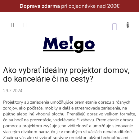
Doprava zdarma
pri objednávke nad 200€
Prejsť
na
NÁKU
obsah
KOŠÍK
Ako vybrať ideálny projektor domov,
do kancelárie či na cesty?
29.7.2024
Projektory sú zariadenia umožňujúce premietanie obrazu z rôznych
zdrojov, ako počítače, mobily a ďalšie streamovacie zariadenia, na
plátno alebo inú vhodnú plochu. Prenášajú obraz vo veľkom formáte,
čo sa hodí na prezentácie, vzdelávanie či zábavu. Premietanie obrazu
pomocou projektora zvyšuje jeho viditeľnosť a umožňuje sledovanie
viacerým divákom naraz, čo je v mnohých situáciách nenahraditeľné.
Zaujíma vás ako si vybrať správny projektor, akými technológiami