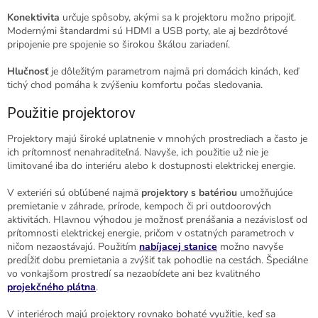
Konektivita
určuje spôsoby, akými sa k projektoru možno pripojiť.
Modernými štandardmi sú HDMI a USB porty, ale aj bezdrôtové
pripojenie pre spojenie so širokou škálou zariadení.
Hlučnosť
je dôležitým parametrom najmä pri domácich kinách, keď
tichý chod pomáha k zvýšeniu komfortu počas sledovania.
Použitie projektorov
Projektory majú široké uplatnenie v mnohých prostrediach a často je
ich prítomnosť nenahraditeľná. Navyše, ich použitie už nie je
limitované iba do interiéru alebo k dostupnosti elektrickej energie.
V exteriéri sú obľúbené najmä
projektory s batériou
umožňujúce
premietanie v záhrade, prírode, kempoch či pri outdoorových
aktivitách. Hlavnou výhodou je možnosť prenášania a nezávislosť od
prítomnosti elektrickej energie, pričom v ostatných parametroch v
ničom nezaostávajú. Použitím
nabíjacej stanice
možno navyše
predĺžiť dobu premietania a zvýšiť tak pohodlie na cestách. Špeciálne
vo vonkajšom prostredí sa nezaobídete ani bez kvalitného
projekčného plátna
.
V interiéroch majú projektory rovnako bohaté využitie, keď sa