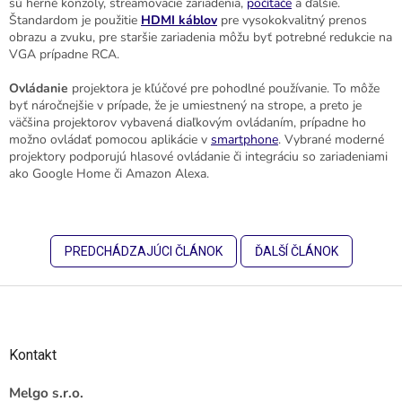
sú herné konzoly, streamovacie zariadenia,
počítače
a ďalšie.
Štandardom je použitie
HDMI káblov
pre vysokokvalitný prenos
obrazu a zvuku, pre staršie zariadenia môžu byť potrebné redukcie na
VGA prípadne RCA.
Ovládanie
projektora je kľúčové pre pohodlné používanie. To môže
byť náročnejšie v prípade, že je umiestnený na strope, a preto je
väčšina projektorov vybavená diaľkovým ovládaním, prípadne ho
možno ovládať pomocou aplikácie v
smartphone
. Vybrané moderné
projektory podporujú hlasové ovládanie či integráciu so zariadeniami
ako Google Home či Amazon Alexa.
PREDCHÁDZAJÚCI ČLÁNOK
ĎALŠÍ ČLÁNOK
Z
á
p
ä
Kontakt
t
i
Melgo s.r.o.