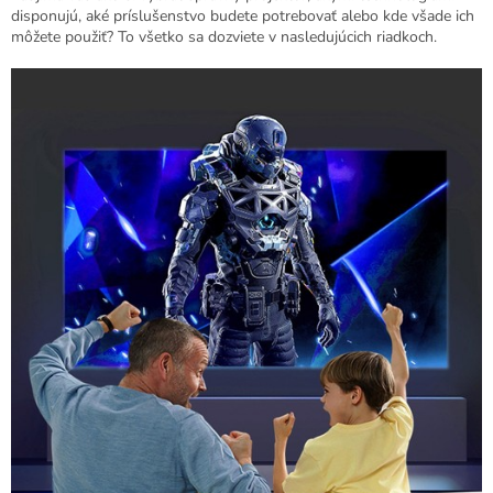
disponujú, aké príslušenstvo budete potrebovať alebo kde všade ich
môžete použiť? To všetko sa dozviete v nasledujúcich riadkoch.