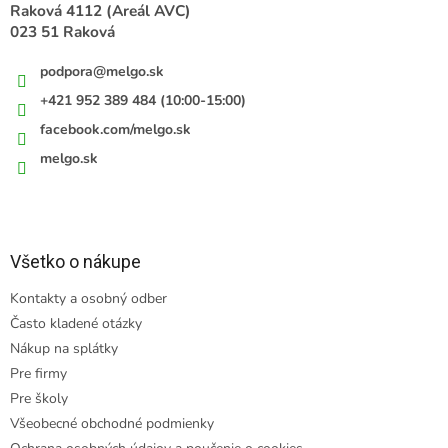
e
Raková 4112 (Areál AVC)
023 51 Raková
podpora
@
melgo.sk
+421 952 389 484 (10:00-15:00)
facebook.com/melgo.sk
melgo.sk
Všetko o nákupe
Kontakty a osobný odber
Často kladené otázky
Nákup na splátky
Pre firmy
Pre školy
Všeobecné obchodné podmienky