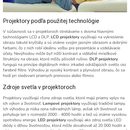
Projektory podľa použitej technológie
V súčasnosti sa v projektoroch stretávame s dvoma hlavnými
technológiami LCD a DLP.
LCD projektory
využívajú na vykreslenie
obrazu tekuté kryštály a sú známe svojim jasným obrazom a dobrými
farbami, čo z nich robí ideálnu voľbu pre prezentácie a vzdelávacie
účely. Nevýhodou môže byť nižší kontrast a viditeľné mriežkové
štruktúry na obraze, ktoré môžu pôsobiť rušivo.
DLP projektory
fungujú na princípe digitálnych mikro zrkadiel odrážajúcich svetlo cez
farebné filtre. Výhodou je vysoký kontrast a plynulosť obrazu, čo sa
hodí pri sledovaní priamych prenosov alebo filmov.
Zdroje svetla v projektoroch
Projektory využívajú rôzne zdroje svetla, ktoré majú priamy vplyv na
ich výkon a životnosť.
Lampové projektory
využívajú tradičné lampy.
Ich výhodou je nízka cena náhradných lámp, avšak ich životnosť sa
pohybuje len v rozmedzí 2000 - 4000 hodín a tiež sú známe vysokou
spotrebou energie.
LED projektory
využívajú ako zdroj svetla LED
diódy s dlhou životnosťou, ktorá môže dosahovať až 20 000 hodín a