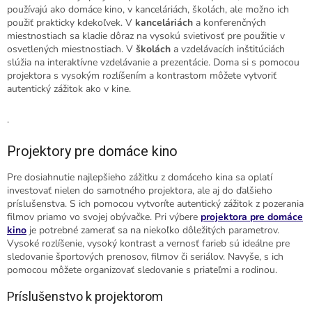
používajú ako domáce kino, v kanceláriách, školách, ale možno ich
použiť prakticky kdekoľvek. V
kanceláriách
a konferenčných
miestnostiach sa kladie dôraz na vysokú svietivosť pre použitie v
osvetlených miestnostiach. V
školách
a vzdelávacích inštitúciách
slúžia na interaktívne vzdelávanie a prezentácie. Doma si s pomocou
projektora s vysokým rozlíšením a kontrastom môžete vytvoriť
autentický zážitok ako v kine.
.
Projektory pre domáce kino
Pre dosiahnutie najlepšieho zážitku z domáceho kina sa oplatí
investovať nielen do samotného projektora, ale aj do ďalšieho
príslušenstva. S ich pomocou vytvoríte autentický zážitok z pozerania
filmov priamo vo svojej obývačke. Pri výbere
projektora pre domáce
kino
je potrebné zamerať sa na niekoľko dôležitých parametrov.
Vysoké rozlíšenie, vysoký kontrast a vernosť farieb sú ideálne pre
sledovanie športových prenosov, filmov či seriálov. Navyše, s ich
pomocou môžete organizovať sledovanie s priateľmi a rodinou.
Príslušenstvo k projektorom