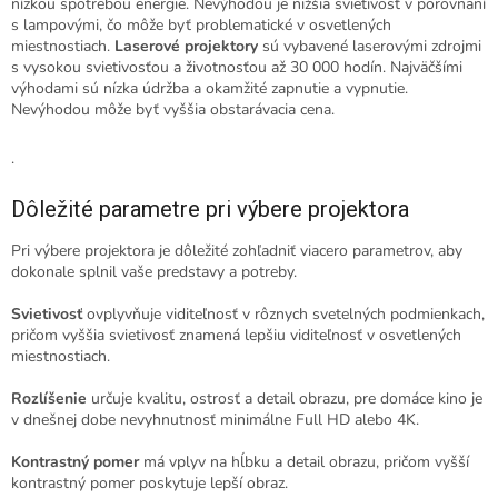
nízkou spotrebou energie. Nevýhodou je nižšia svietivosť v porovnaní
s lampovými, čo môže byť problematické v osvetlených
miestnostiach.
Laserové projektory
sú vybavené laserovými zdrojmi
s vysokou svietivosťou a životnosťou až 30 000 hodín. Najväčšími
výhodami sú nízka údržba a okamžité zapnutie a vypnutie.
Nevýhodou môže byť vyššia obstarávacia cena.
.
Dôležité parametre pri výbere projektora
Pri výbere projektora je dôležité zohľadniť viacero parametrov, aby
dokonale splnil vaše predstavy a potreby.
Svietivosť
ovplyvňuje viditeľnosť v rôznych svetelných podmienkach,
pričom vyššia svietivosť znamená lepšiu viditeľnosť v osvetlených
miestnostiach.
Rozlíšenie
určuje kvalitu, ostrosť a detail obrazu, pre domáce kino je
v dnešnej dobe nevyhnutnosť minimálne Full HD alebo 4K.
Kontrastný pomer
má vplyv na hĺbku a detail obrazu, pričom vyšší
kontrastný pomer poskytuje lepší obraz.