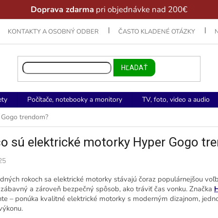
Doprava zdarma
pri objednávke nad 200€
KONTAKTY A OSOBNÝ ODBER
ČASTO KLADENÉ OTÁZKY
HĽADAŤ
ety
Počítače, notebooky a monitory
TV, foto, video a audio
r Gogo trendom?
o sú elektrické motorky Hyper Gogo t
25
dných rokoch sa elektrické motorky stávajú čoraz populárnejšou voľ
 zábavný a zároveň bezpečný spôsob, ako tráviť čas vonku. Značka
te – ponúka kvalitné elektrické motorky s moderným dizajnom, j
výkonu.