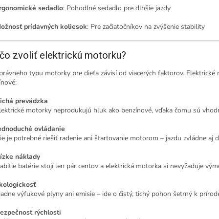
rgonomické sedadlo
:
Pohodlné sedadlo pre dlhšie jazdy
ožnosť prídavných koliesok
:
Pre začiatočníkov na zvýšenie stability
čo zvoliť elektrickú motorku?
právneho typu motorky pre dieťa závisí od viacerých faktorov. Elektric
ínové:
ichá prevádzka
lektrické motorky neprodukujú hluk ako benzínové, vďaka čomu sú vhodné
ednoduché ovládanie
ie je potrebné riešiť radenie ani štartovanie motorom – jazdu zvládne aj 
ízke náklady
abitie batérie stojí len pár centov a elektrická motorka si nevyžaduje výmen
kologickosť
iadne výfukové plyny ani emisie – ide o čistý, tichý pohon šetrný k prírod
ezpečnosť rýchlosti