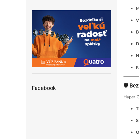
M
V
B
D
N
K
🛡️
Bez
Facebook
Hyper G
T
S
O