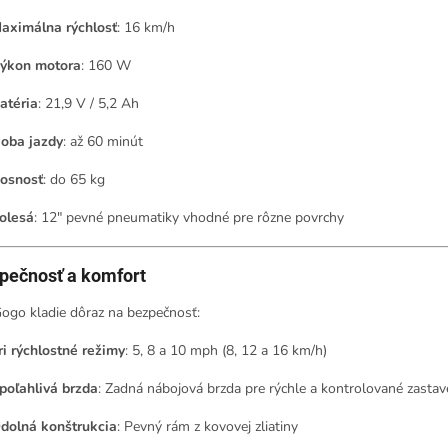
aximálna rýchlosť
:
16 km/h
ýkon motora
:
160 W
atéria
:
21,9 V / 5,2 Ah
oba jazdy
:
až 60 minút
osnosť
:
do 65 kg
olesá
:
12" pevné pneumatiky vhodné pre rôzne povrchy
pečnosť a komfort
ogo kladie dôraz na bezpečnosť:
ri rýchlostné režimy
:
5, 8 a 10 mph (8, 12 a 16 km/h)
poľahlivá brzda
:
Zadná nábojová brzda pre rýchle a kontrolované zastav
dolná konštrukcia
:
Pevný rám z kovovej zliatiny