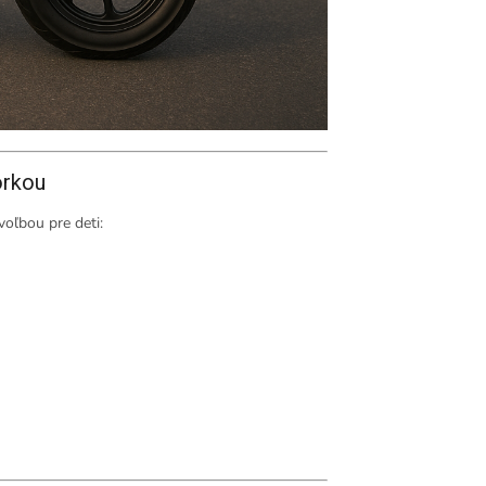
orkou
voľbou pre deti: