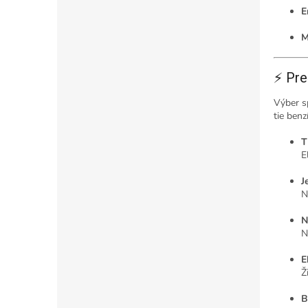
E
M
⚡ Pre
Výber s
tie benz
T
E
J
N
N
N
E
Ž
B