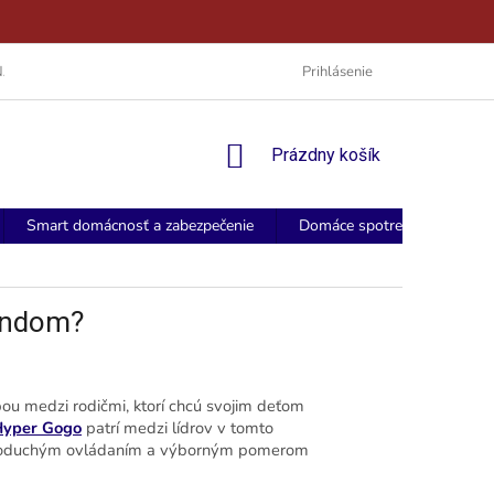
NÁKUP NA SPLÁTKY
PRE FIRMY
PRE ŠKOLY
Prihlásenie
VŠEOBECNÉ
NÁKUPNÝ
Prázdny košík
KOŠÍK
Smart domácnosť a zabezpečenie
Domáce spotrebiče
Do
rendom?
bou medzi rodičmi, ktorí chcú svojim deťom
Hyper Gogo
patrí medzi lídrov v tomto
ednoduchým ovládaním a výborným pomerom