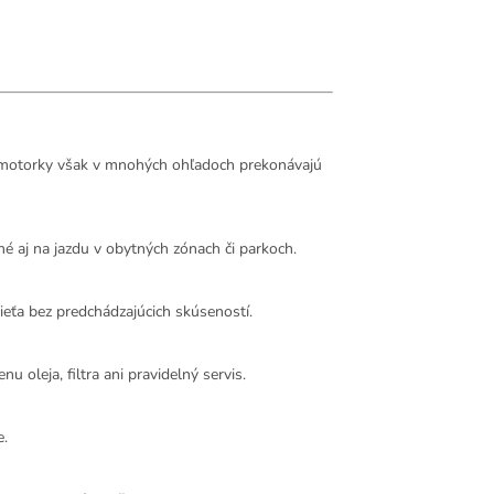
ké motorky však v mnohých ohľadoch prekonávajú
 aj na jazdu v obytných zónach či parkoch.
dieťa bez predchádzajúcich skúseností.
u oleja, filtra ani pravidelný servis.
e.