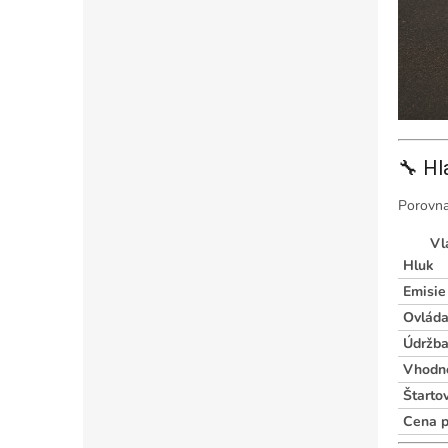
🔧 Hl
Porovnan
Vl
Hluk
Emisie
Ovláda
Údržb
Vhodno
Štarto
Cena p