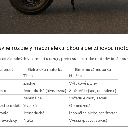
avné rozdiely medzi elektrickou a benzínovou mot
ie základných vlastností ukazuje, prečo sú elektrické motorky ideálnou 
astnosť
Elektrická motorka
Benzínová motorka
Tichá
Hlučná
Žiadne
Výfukové plyny
nie
Jednoduché (plyn/brzda)
Zložitejšie (spojka, radenie)
a
Minimálna
Vyžaduje častý servis
sť pre deti
Vysoká
Obmedzená
vanie
Jednoduché
Manuálne alebo cez štartér
revádzky
Nízka
Vyššia (palivo, servis)