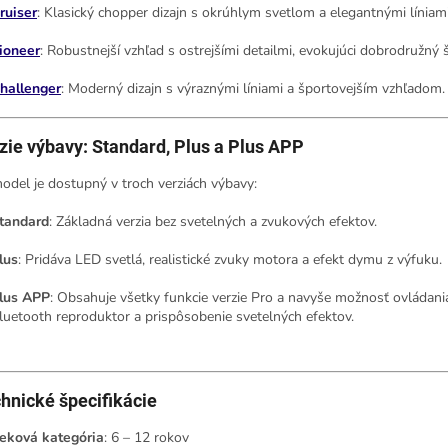
ruiser
:
Klasický chopper dizajn s okrúhlym svetlom a elegantnými líniami
ioneer
:
Robustnejší vzhľad s ostrejšími detailmi, evokujúci dobrodružný š
hallenger
:
Moderný dizajn s výraznými líniami a športovejším vzhľadom.
zie výbavy: Standard, Plus a Plus APP
odel je dostupný v troch verziách výbavy:
tandard
:
Základná verzia bez svetelných a zvukových efektov.
lus
:
Pridáva LED svetlá, realistické zvuky motora a efekt dymu z výfuku.
lus APP
:
Obsahuje všetky funkcie verzie Pro a navyše možnosť ovládania
luetooth reproduktor a prispôsobenie svetelných efektov.
hnické špecifikácie
eková kategória
:
6 – 12 rokov