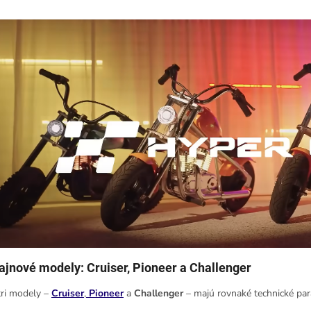
ajnové modely: Cruiser, Pioneer a Challenger
tri modely –
Cruiser
,
Pioneer
a
Challenger
– majú rovnaké technické para