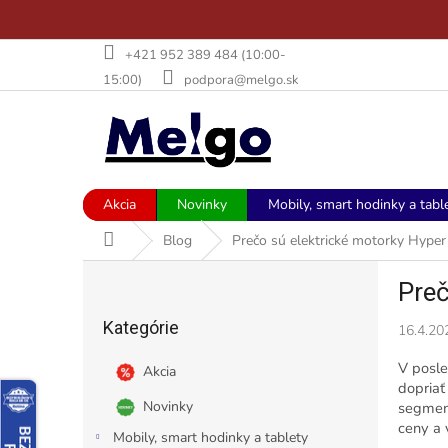
Prejsť
+421 952 389 484 (10:00-
na
15:00)
podpora@melgo.sk
obsah
Akcia
Novinky
Mobily, smart hodinky a tabl
Domov
Blog
Prečo sú elektrické motorky Hype
B
Preč
o
Preskočiť
č
Kategórie
kategórie
16.4.20
n
ý
V posle
Akcia
p
dopriať
a
Novinky
segmen
n
ceny a 
Mobily, smart hodinky a tablety
e