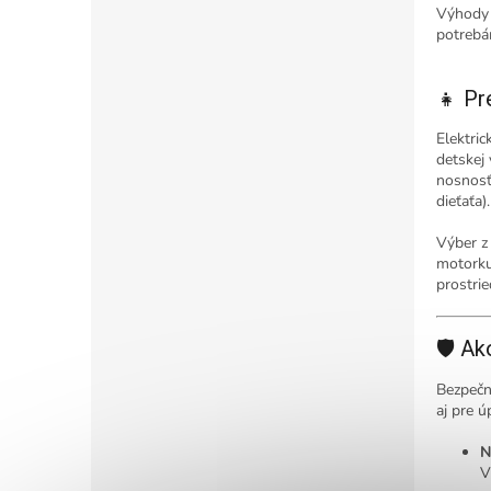
Výhody 
potrebá
👧 Pr
Elektri
detskej
nosnosť
dieťaťa).
Výber z
motorku
prostri
🛡️ A
Bezpečn
aj pre ú
N
V