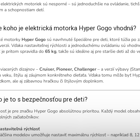
elektrických motoriek sú nesporné – sú jednoduchšie na ovládanie, tichš
m a schopnostiam detí.
e koho je elektrická motorka Hyper Gogo vhodná?
cké motorky
Hyper Gogo
sú navrhnuté špeciálne pre deti, ktoré túžia po z
 verzii. Vďaka nastaviteľnej rýchlosti a jednoduchému ovládaniu sú vhod
 je pritom spravidla do
65 kg
, takže sú ideálne aj pre staršie deti až do
 viacerých dizajnov –
Cruiser, Pioneer, Challenger
– a verzií výbavy (St
 veku, štýlu aj záujmom konkrétneho dieťaťa. Vďaka tomu môže byť Hy
edkom, ale aj zábavnou hračkou či štýlovým doplnkom.
ko je to s bezpečnosťou pre deti?
osť je pre značku Hyper Gogo absolútnou prioritou. Každý model obsahuj
plných začiatočníkov:
astaviteľná rýchlosť
äčšina modelov umožňuje nastaviť maximálnu rýchlosť – napríklad 8, 12 