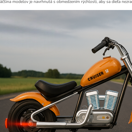
äčšina modelov je navrhnutá s obmedzením rýchlosti, aby sa dieťa nezranil