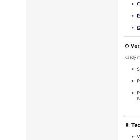
C
P
C
⚙️
Ver
Každý m
S
P
P
B
🔋
Tec
V