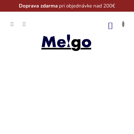
Doprava zdarma
pri objednávke nad 200€
Prejsť
na
NÁKU
obsah
KOŠÍK