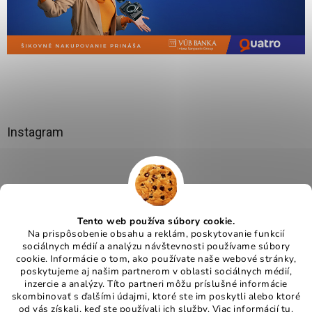
Instagram
Tento web používa súbory cookie.
Na prispôsobenie obsahu a reklám, poskytovanie funkcií
sociálnych médií a analýzu návštevnosti používame súbory
cookie. Informácie o tom, ako používate naše webové stránky,
poskytujeme aj našim partnerom v oblasti sociálnych médií,
Sledovať na Instagrame
inzercie a analýzy. Títo partneri môžu príslušné informácie
skombinovať s ďalšími údajmi, ktoré ste im poskytli alebo ktoré
od vás získali, keď ste používali ich služby. Viac informácií
tu
.