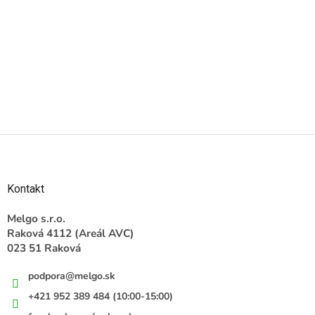
Z
á
p
ä
Kontakt
t
i
Melgo s.r.o.
e
Raková 4112 (Areál AVC)
023 51 Raková
podpora
@
melgo.sk
+421 952 389 484 (10:00-15:00)