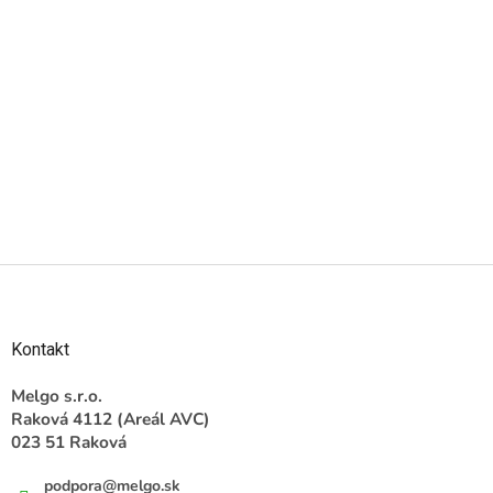
Z
á
p
ä
Kontakt
t
i
Melgo s.r.o.
e
Raková 4112 (Areál AVC)
023 51 Raková
podpora
@
melgo.sk