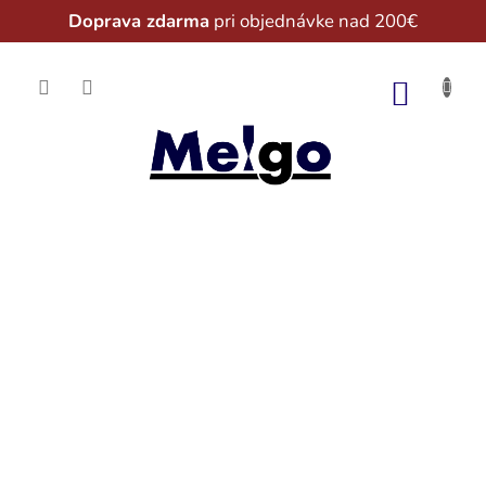
Doprava zdarma
pri objednávke nad 200€
Prejsť
na
NÁKU
obsah
KOŠÍK