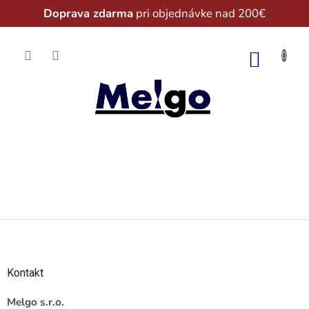
Doprava zdarma
pri objednávke nad 200€
Prejsť
na
NÁKU
obsah
KOŠÍK
Z
á
p
ä
Kontakt
t
i
Melgo s.r.o.