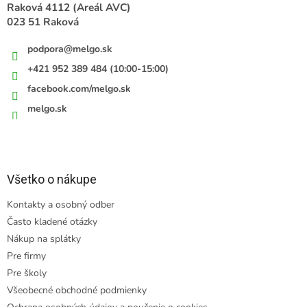
e
Raková 4112 (Areál AVC)
023 51 Raková
podpora
@
melgo.sk
+421 952 389 484 (10:00-15:00)
facebook.com/melgo.sk
melgo.sk
Všetko o nákupe
Kontakty a osobný odber
Často kladené otázky
Nákup na splátky
Pre firmy
Pre školy
Všeobecné obchodné podmienky