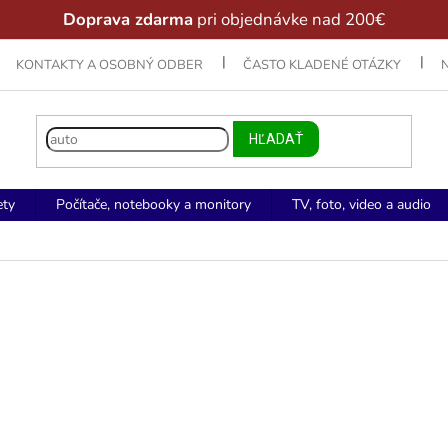
Doprava zdarma
pri objednávke nad 200€
KONTAKTY A OSOBNÝ ODBER
ČASTO KLADENÉ OTÁZKY
HĽADAŤ
ety
Počítače, notebooky a monitory
TV, foto, video a audio