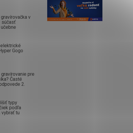
gravírovačka v
o súčasť
 učebne
elektrické
Hyper Gogo
gravírovanie pre
íka? Časté
 odpovede 2.
íšiť typy
čiek podľa
 vybrať tu