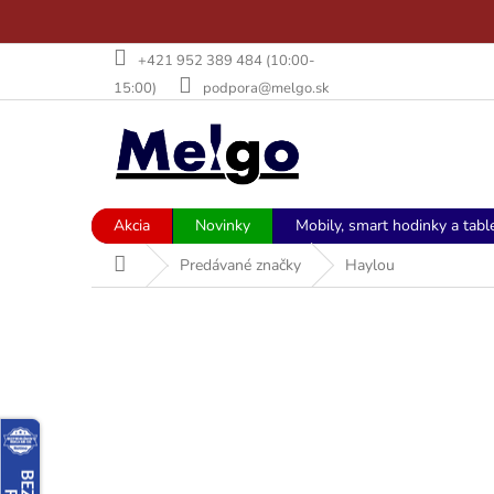
Prejsť
+421 952 389 484 (10:00-
na
15:00)
podpora@melgo.sk
obsah
Akcia
Novinky
Mobily, smart hodinky a tabl
Domov
Predávané značky
Haylou