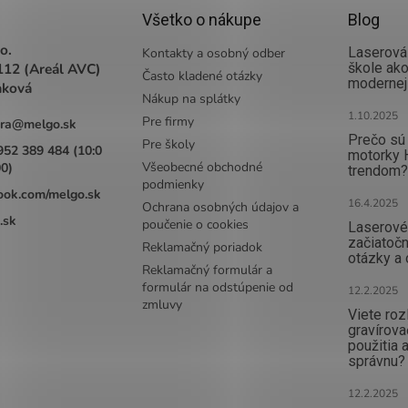
Všetko o nákupe
Blog
o.
Laserová 
Kontakty a osobný odber
112 (Areál AVC)
škole ak
Často kladené otázky
modernej
aková
Nákup na splátky
1.10.2025
Pre firmy
ra
@
melgo.sk
Prečo sú 
Pre školy
952 389 484 (10:0
motorky 
Všeobecné obchodné
00)
trendom?
podmienky
ook.com/melgo.sk
16.4.2025
Ochrana osobných údajov a
.sk
poučenie o cookies
Laserové 
začiatočn
Reklamačný poriadok
otázky a
Reklamačný formulár a
formulár na odstúpenie od
12.2.2025
zmluvy
Viete rozl
gravírova
použitia a
správnu?
12.2.2025