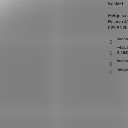
t
Kontakt
i
e
Melgo s.r.
Raková 4
023 51 R
podpo
+421 
0-15:
faceb
melgo