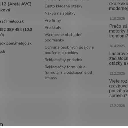
112 (Areál AVC)
škole ak
Často kladené otázky
modernej
aková
Nákup na splátky
1.10.2025
Pre firmy
ra
@
melgo.sk
Prečo sú 
Pre školy
952 389 484 (10:0
motorky 
Všeobecné obchodné
00)
trendom?
podmienky
ook.com/melgo.sk
16.4.2025
Ochrana osobných údajov a
.sk
poučenie o cookies
Laserové 
začiatočn
Reklamačný poriadok
otázky a
Reklamačný formulár a
formulár na odstúpenie od
12.2.2025
zmluvy
Viete rozl
gravírova
použitia a
správnu?
12.2.2025
am