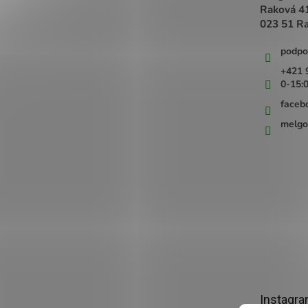
Raková 4
023 51 R
podpo
+421 
0-15:
faceb
melgo
Instagr