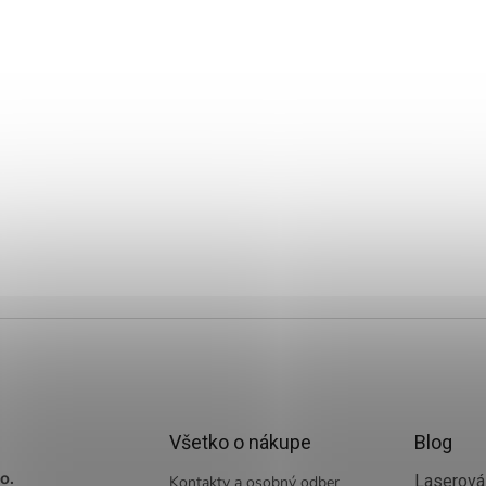
Všetko o nákupe
Blog
o.
Laserová 
Kontakty a osobný odber