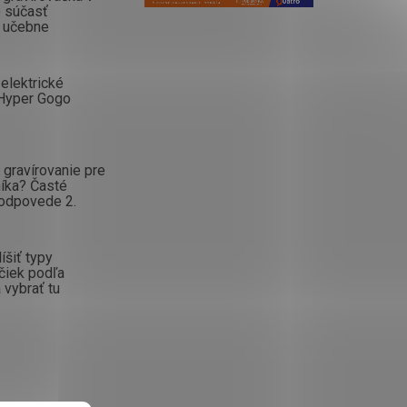
o súčasť
 učebne
elektrické
Hyper Gogo
gravírovanie pre
íka? Časté
 odpovede 2.
íšiť typy
čiek podľa
 vybrať tu