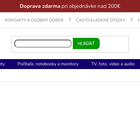
Doprava zdarma
pri objednávke nad 200€
KONTAKTY A OSOBNÝ ODBER
ČASTO KLADENÉ OTÁZKY
HĽADAŤ
ety
Počítače, notebooky a monitory
TV, foto, video a audio