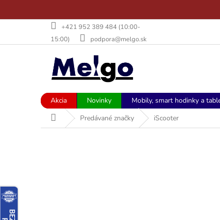
Prejsť
+421 952 389 484 (10:00-
na
15:00)
podpora@melgo.sk
obsah
Akcia
Novinky
Mobily, smart hodinky a tabl
Domov
Predávané značky
iScooter