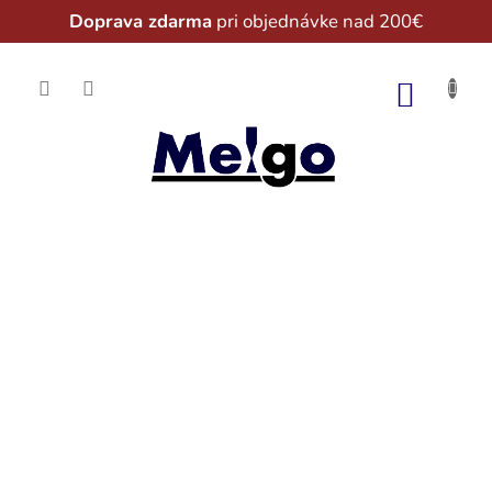
Doprava zdarma
pri objednávke nad 200€
Prejsť
na
NÁKU
obsah
KOŠÍK