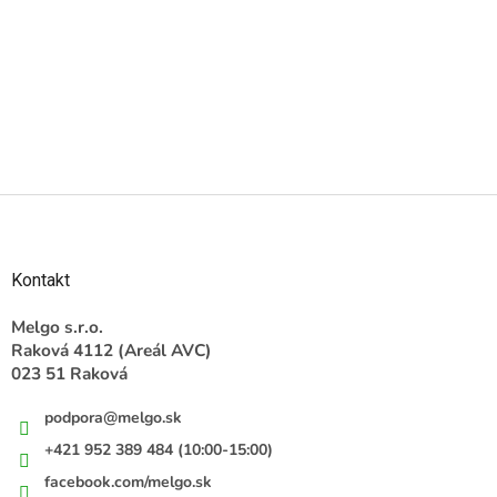
Z
á
p
ä
Kontakt
t
i
Melgo s.r.o.
e
Raková 4112 (Areál AVC)
023 51 Raková
podpora
@
melgo.sk
+421 952 389 484 (10:00-15:00)
facebook.com/melgo.sk