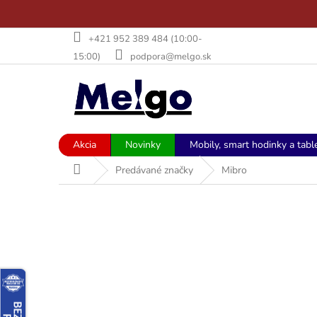
Prejsť
+421 952 389 484 (10:00-
na
15:00)
podpora@melgo.sk
obsah
Akcia
Novinky
Mobily, smart hodinky a tabl
Domov
Predávané značky
Mibro