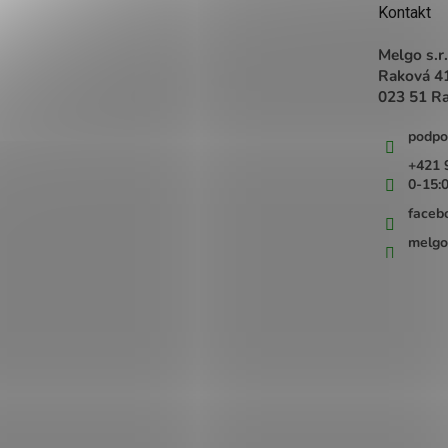
t
Kontakt
i
e
Melgo s.r.
Raková 4
023 51 R
podpo
+421 
0-15:
faceb
melgo