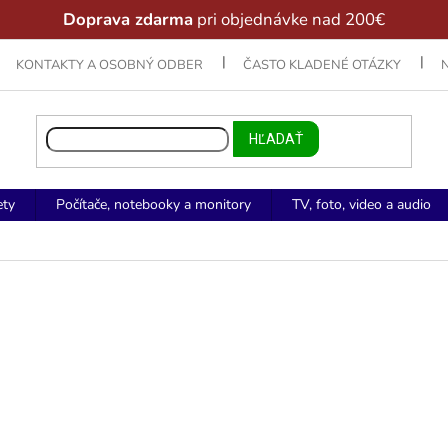
Doprava zdarma
pri objednávke nad 200€
KONTAKTY A OSOBNÝ ODBER
ČASTO KLADENÉ OTÁZKY
HĽADAŤ
ety
Počítače, notebooky a monitory
TV, foto, video a audio