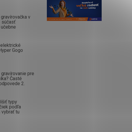
gravírovačka v
o súčasť
 učebne
elektrické
Hyper Gogo
gravírovanie pre
íka? Časté
 odpovede 2.
íšiť typy
čiek podľa
 vybrať tu