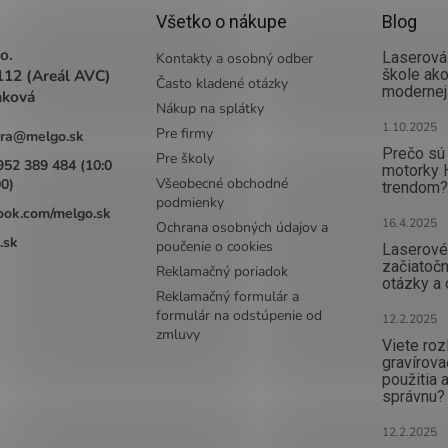
Všetko o nákupe
Blog
o.
Laserová 
Kontakty a osobný odber
112 (Areál AVC)
škole ak
Často kladené otázky
modernej
aková
Nákup na splátky
1.10.2025
Pre firmy
ra
@
melgo.sk
Prečo sú 
Pre školy
952 389 484 (10:0
motorky 
Všeobecné obchodné
00)
trendom?
podmienky
ook.com/melgo.sk
16.4.2025
Ochrana osobných údajov a
.sk
poučenie o cookies
Laserové 
začiatočn
Reklamačný poriadok
otázky a
Reklamačný formulár a
formulár na odstúpenie od
12.2.2025
zmluvy
Viete rozl
gravírova
použitia a
správnu?
12.2.2025