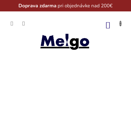
Doprava zdarma
pri objednávke nad 200€
Prejsť
na
NÁKU
obsah
KOŠÍK