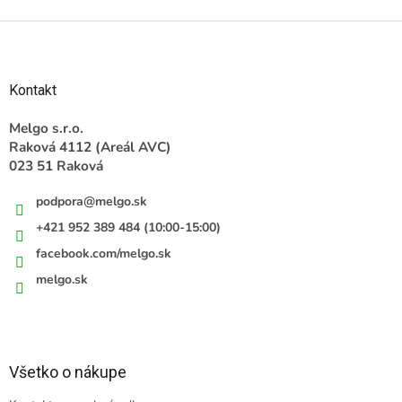
Z
á
p
ä
Kontakt
t
i
Melgo s.r.o.
e
Raková 4112 (Areál AVC)
023 51 Raková
podpora
@
melgo.sk
+421 952 389 484 (10:00-15:00)
facebook.com/melgo.sk
melgo.sk
Všetko o nákupe