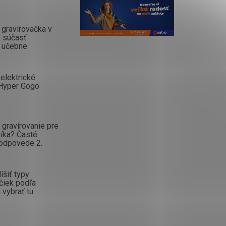
gravírovačka v
o súčasť
 učebne
elektrické
Hyper Gogo
gravírovanie pre
íka? Časté
 odpovede 2.
íšiť typy
čiek podľa
 vybrať tu