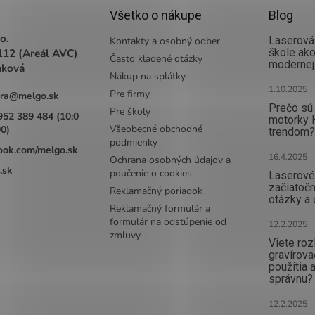
Všetko o nákupe
Blog
o.
Laserová 
Kontakty a osobný odber
112 (Areál AVC)
škole ak
Často kladené otázky
modernej
aková
Nákup na splátky
1.10.2025
Pre firmy
ra
@
melgo.sk
Prečo sú 
Pre školy
952 389 484 (10:0
motorky 
Všeobecné obchodné
00)
trendom?
podmienky
ook.com/melgo.sk
16.4.2025
Ochrana osobných údajov a
.sk
poučenie o cookies
Laserové 
začiatočn
Reklamačný poriadok
otázky a
Reklamačný formulár a
formulár na odstúpenie od
12.2.2025
zmluvy
Viete rozl
gravírova
použitia a
správnu?
12.2.2025