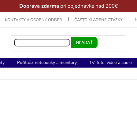
Doprava zdarma
pri objednávke nad 200€
KONTAKTY A OSOBNÝ ODBER
ČASTO KLADENÉ OTÁZKY
HĽADAŤ
ety
Počítače, notebooky a monitory
TV, foto, video a audio