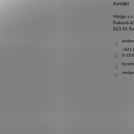
t
Kontakt
i
e
Melgo s.r.
Raková 4
023 51 R
podpo
+421 
0-15:
faceb
melgo