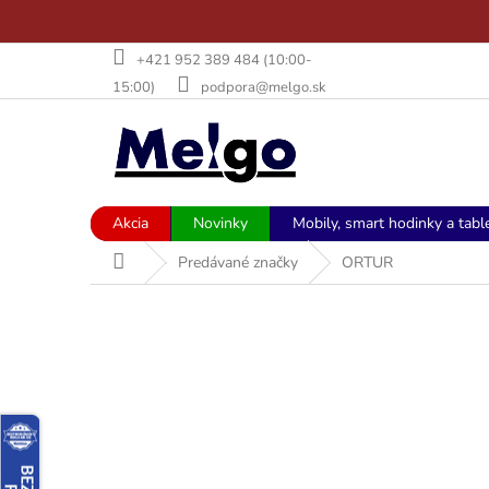
Prejsť
+421 952 389 484 (10:00-
na
15:00)
podpora@melgo.sk
obsah
Akcia
Novinky
Mobily, smart hodinky a tabl
Domov
Predávané značky
ORTUR