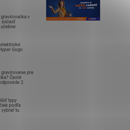
gravírovačka v
o súčasť
 učebne
elektrické
Hyper Gogo
gravírovanie pre
íka? Časté
 odpovede 2.
íšiť typy
čiek podľa
 vybrať tu