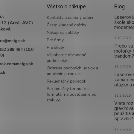
Všetko o nákupe
Blog
o.
Laserová 
Kontakty a osobný odber
112 (Areál AVC)
škole ak
Často kladené otázky
modernej
aková
Nákup na splátky
1.10.2025
Pre firmy
ra
@
melgo.sk
Prečo sú 
Pre školy
952 389 484 (10:0
motorky 
Všeobecné obchodné
00)
trendom?
podmienky
ook.com/melgo.sk
16.4.2025
Ochrana osobných údajov a
.sk
poučenie o cookies
Laserové 
začiatočn
Reklamačný poriadok
otázky a
Reklamačný formulár a
formulár na odstúpenie od
12.2.2025
zmluvy
Viete rozl
gravírova
použitia a
správnu?
12.2.2025