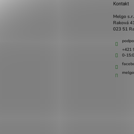
t
Kontakt
i
e
Melgo s.r.
Raková 4
023 51 R
podpo
+421 
0-15:
faceb
melgo