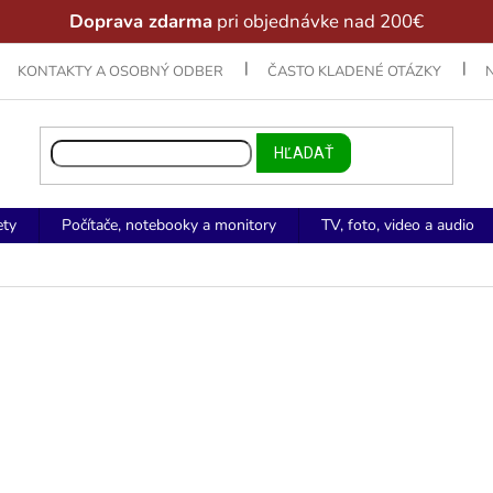
Doprava zdarma
pri objednávke nad 200€
KONTAKTY A OSOBNÝ ODBER
ČASTO KLADENÉ OTÁZKY
HĽADAŤ
ety
Počítače, notebooky a monitory
TV, foto, video a audio