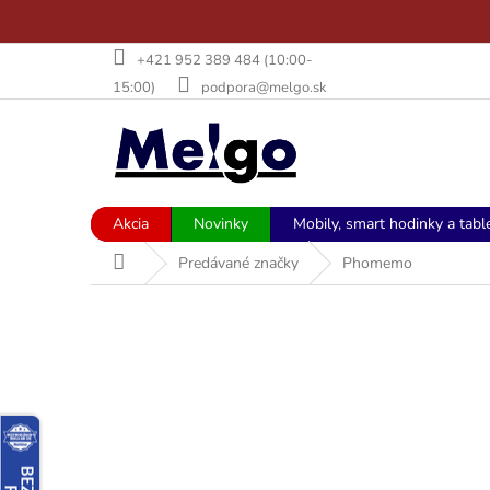
Prejsť
+421 952 389 484 (10:00-
na
15:00)
podpora@melgo.sk
obsah
Akcia
Novinky
Mobily, smart hodinky a tabl
Domov
Predávané značky
Phomemo