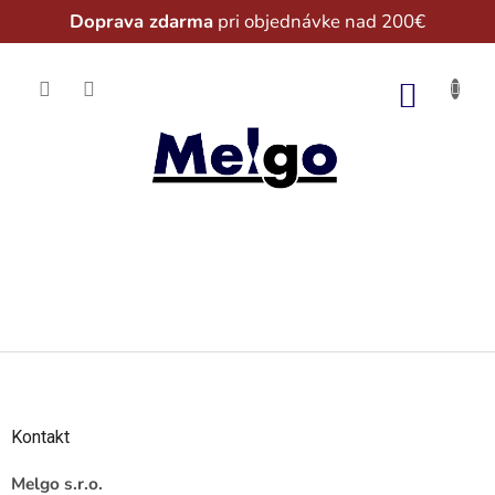
Doprava zdarma
pri objednávke nad 200€
Prejsť
na
NÁKU
obsah
KOŠÍK
Z
á
p
ä
Kontakt
t
i
Melgo s.r.o.