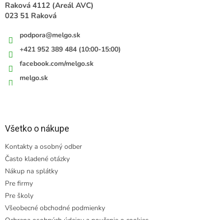
e
Raková 4112 (Areál AVC)
023 51 Raková
podpora
@
melgo.sk
+421 952 389 484 (10:00-15:00)
facebook.com/melgo.sk
melgo.sk
Všetko o nákupe
Kontakty a osobný odber
Často kladené otázky
Nákup na splátky
Pre firmy
Pre školy
Všeobecné obchodné podmienky