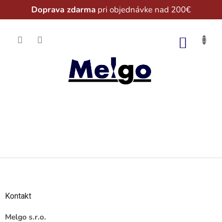
Doprava zdarma
pri objednávke nad 200€
Prejsť
na
NÁKU
obsah
KOŠÍK
Z
á
p
ä
Kontakt
t
i
Melgo s.r.o.