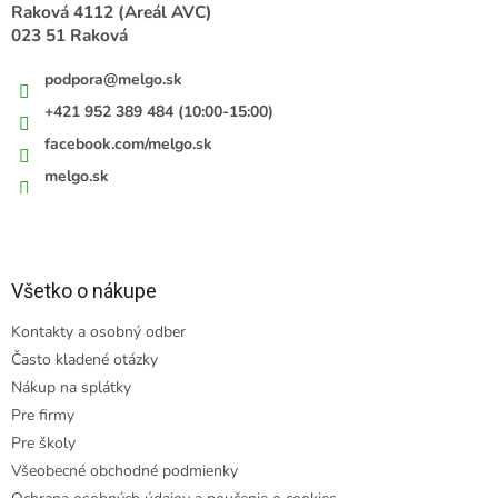
e
Raková 4112 (Areál AVC)
023 51 Raková
podpora
@
melgo.sk
+421 952 389 484 (10:00-15:00)
facebook.com/melgo.sk
melgo.sk
Všetko o nákupe
Kontakty a osobný odber
Často kladené otázky
Nákup na splátky
Pre firmy
Pre školy
Všeobecné obchodné podmienky