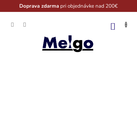
Doprava zdarma
pri objednávke nad 200€
Prejsť
na
NÁKU
obsah
KOŠÍK