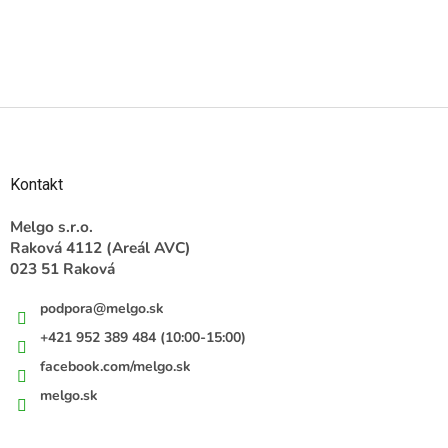
Z
á
p
ä
Kontakt
t
i
Melgo s.r.o.
e
Raková 4112 (Areál AVC)
023 51 Raková
podpora
@
melgo.sk
+421 952 389 484 (10:00-15:00)
facebook.com/melgo.sk
melgo.sk