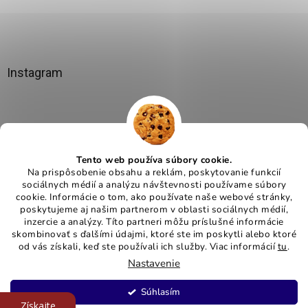
Instagram
Tento web používa súbory cookie.
Na prispôsobenie obsahu a reklám, poskytovanie funkcií
sociálnych médií a analýzu návštevnosti používame súbory
cookie. Informácie o tom, ako používate naše webové stránky,
poskytujeme aj našim partnerom v oblasti sociálnych médií,
Sledovať na Instagrame
inzercie a analýzy. Títo partneri môžu príslušné informácie
skombinovať s ďalšími údajmi, ktoré ste im poskytli alebo ktoré
od vás získali, keď ste používali ich služby. Viac informácií
tu
.
Nastavenie
Copyright 2026
Melgo.sk
. Všetky práva vyhradené.
Upraviť
Súhlasím
nastavenie cookies
Získajte