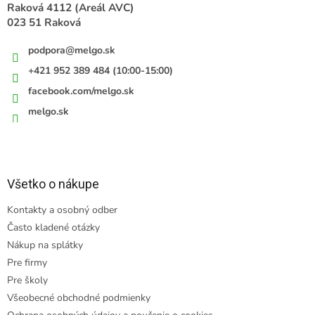
e
Raková 4112 (Areál AVC)
023 51 Raková
podpora
@
melgo.sk
+421 952 389 484 (10:00-15:00)
facebook.com/melgo.sk
melgo.sk
Všetko o nákupe
Kontakty a osobný odber
Často kladené otázky
Nákup na splátky
Pre firmy
Pre školy
Všeobecné obchodné podmienky