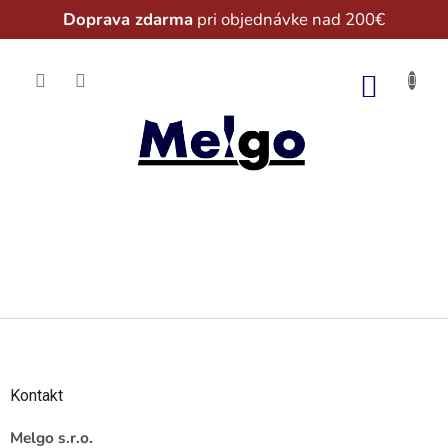
Doprava zdarma
pri objednávke nad 200€
Prejsť
na
NÁKU
obsah
KOŠÍK
Z
á
p
ä
Kontakt
t
i
Melgo s.r.o.