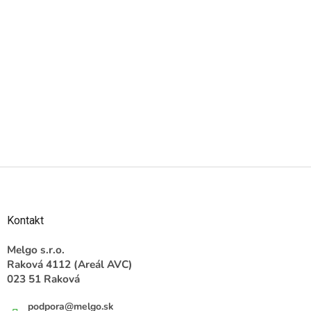
Z
á
p
ä
Kontakt
t
i
Melgo s.r.o.
e
Raková 4112 (Areál AVC)
023 51 Raková
podpora
@
melgo.sk