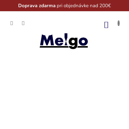
Doprava zdarma
pri objednávke nad 200€
Prejsť
na
NÁKU
obsah
KOŠÍK