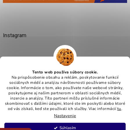
Instagram
Tento web používa súbory cookie.
Na prispôsobenie obsahu a reklám, poskytovanie funkcií
sociálnych médií a analýzu návštevnosti používame súbory
cookie. Informácie o tom, ako používate naše webové stránky,
poskytujeme aj našim partnerom v oblasti sociálnych médií,
Sledovať na Instagrame
inzercie a analýzy. Títo partneri môžu príslušné informácie
skombinovať s ďalšími údajmi, ktoré ste im poskytli alebo ktoré
od vás získali, keď ste používali ich služby. Viac informácií
tu
.
Nastavenie
Copyright 2026
Melgo.sk
. Všetky práva vyhradené.
Upraviť
Súhlasím