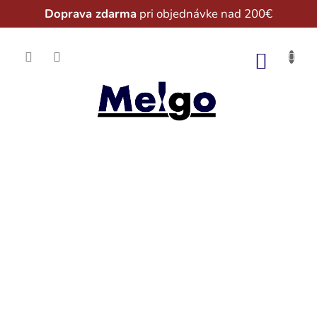
Doprava zdarma
pri objednávke nad 200€
Prejsť
na
NÁKU
obsah
KOŠÍK