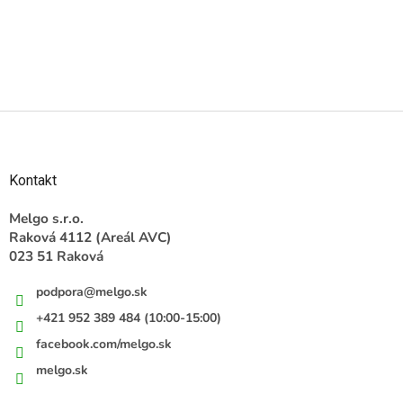
Z
á
p
ä
Kontakt
t
i
Melgo s.r.o.
e
Raková 4112 (Areál AVC)
023 51 Raková
podpora
@
melgo.sk
+421 952 389 484 (10:00-15:00)
facebook.com/melgo.sk
melgo.sk