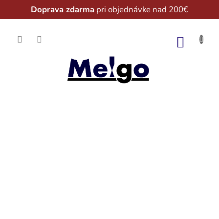
Doprava zdarma
pri objednávke nad 200€
Prejsť
na
NÁKU
obsah
KOŠÍK