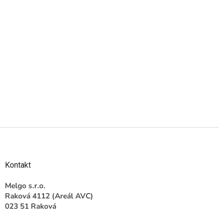
Z
á
p
ä
Kontakt
t
i
Melgo s.r.o.
e
Raková 4112 (Areál AVC)
023 51 Raková